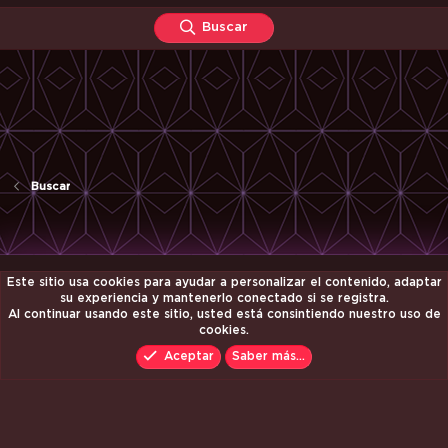
Buscar
Buscar
Este sitio usa cookies para ayudar a personalizar el contenido, adaptar
Contáctanos
Términos y reglas
Política de privacidad
Ayuda
su experiencia y mantenerlo conectado si se registra.
Inicio
R
Al continuar usando este sitio, usted está consintiendo nuestro uso de
S
cookies.
S
© 2019-2026 Nani Kore
Aceptar
Saber más…