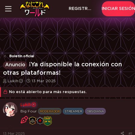
REGISTRARSE
INICIAR SESIÓ
Boletín oficial
¡Ya disponible la conexión con
Anuncio
otras plataformas!
A
F
Lukih
13 Mar 2025
u
e
t
c
No está abierto para más respuestas.
o
h
r
a
Lukih
d
d
Big Four
MODERADOR
STREAMER
OBSIDIANA
e
e
l
i
t
n
e
i
13 Mar 2025
#1