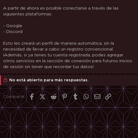
m
c
a
i
A partir de ahora es posible conectarse a través de las
o
siguientes plataformas:
- Google
- Discord
Esto les creará un perfil de manera automática, sin la
necesidad de llevar a cabo un registro convencional.
¡Además, si ya tenes tu cuenta registrada, podes agregar
otros servicios en la
sección de conexión
para futuros inicios
de sesión sin tener que recordar tus datos!
No está abierto para más respuestas.
Facebook
X (Twitter)
Reddit
Pinterest
Tumblr
WhatsApp
Correo electrón
Enlace
Compartir: